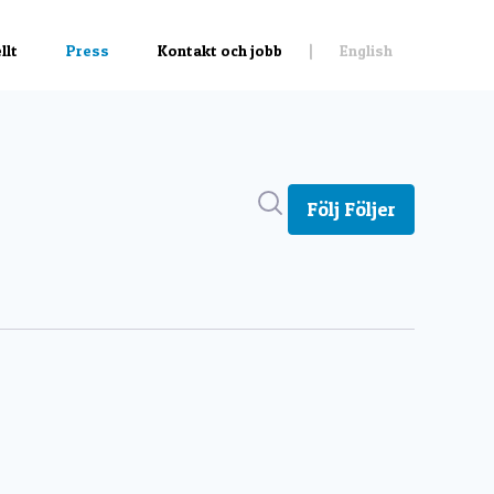
Sök i nyhetsrummet
Följ
Följer