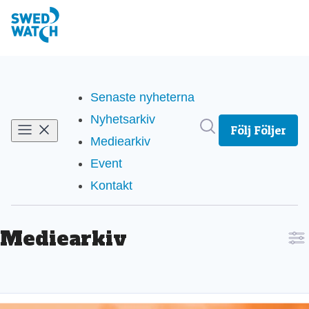
Senaste nyheterna
Nyhetsarkiv
Sök i nyhetsrum
Följ
Följer
Mediearkiv
(current)
Event
Kontakt
Mediearkiv