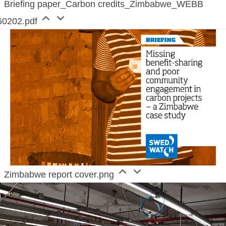
Briefing paper_Carbon credits_Zimbabwe_WEBB
60202.pdf
Zimbabwe report cover.png