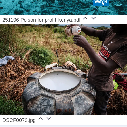
251106 Poison for profit Kenya.pdf
DSCF0072.jpg