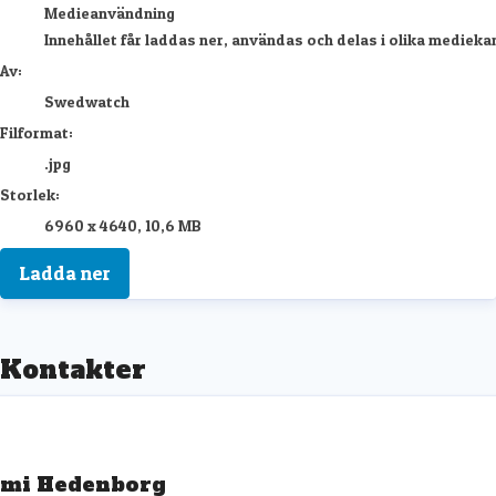
Medieanvändning
Innehållet får laddas ner, användas och delas i olika mediekan
Av:
Swedwatch
Filformat:
.jpg
Storlek:
6960 x 4640, 10,6 MB
Ladda ner
Kontakter
mi Hedenborg