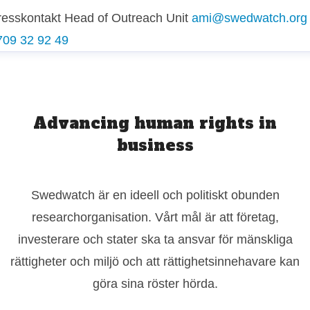
resskontakt
Head of Outreach Unit
ami@swedwatch.org
709 32 92 49
Advancing human rights in
business
Swedwatch är en ideell och politiskt obunden
researchorganisation. Vårt mål är att företag,
investerare och stater ska ta ansvar för mänskliga
rättigheter och miljö och att rättighetsinnehavare kan
göra sina röster hörda.