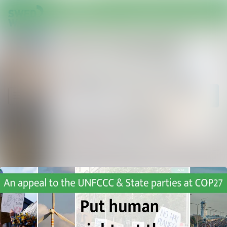
Senaste nyheterna
Nyhetsarkiv
Sök i nyhetsrum
Följ
Följer
Mediearkiv
Event
Kontakt