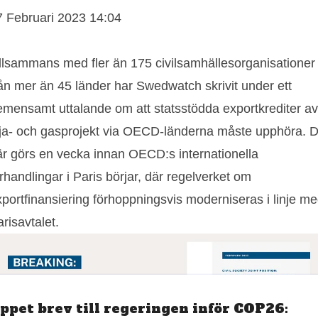
7 Februari 2023 14:04
illsammans med fler än 175 civilsamhällesorganisationer
rån mer än 45 länder har Swedwatch skrivit under ett
emensamt uttalande om att statsstödda exportkrediter av
lja- och gasprojekt via OECD-länderna måste upphöra. D
är görs en vecka innan OECD:s internationella
rhandlingar i Paris börjar, där regelverket om
xportfinansiering förhoppningsvis moderniseras i linje m
risavtalet.
ppet brev till regeringen inför COP26: