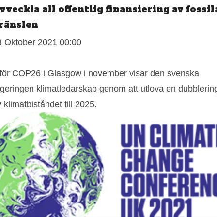
vveckla all offentlig finansiering av fossil
ränslen
3 Oktober 2021 00:00
nför COP26 i Glasgow i november visar den svenska
egeringen klimatledarskap genom att utlova en dubblerin
 klimatbiståndet till 2025.