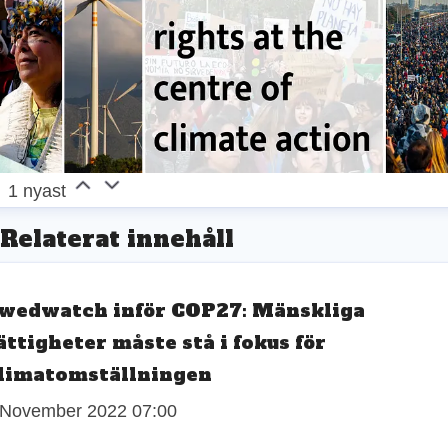
1 nyast
Relaterat innehåll
wedwatch inför COP27: Mänskliga
ättigheter måste stå i fokus för
limatomställningen
 November 2022 07:00