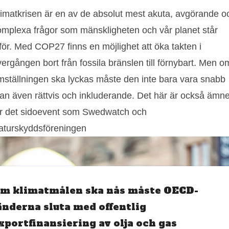
limatkrisen är en av de absolut mest akuta, avgörande o
omplexa frågor som mänskligheten och vår planet står
för. Med COP27 finns en möjlighet att öka takten i
ergången bort från fossila bränslen till förnybart. Men o
mställningen ska lyckas måste den inte bara vara snabb
tan även rättvis och inkluderande. Det här är också ämne
ör det sidoevent som Swedwatch och
aturskyddsföreningen
m klimatmålen ska nås måste OECD-
änderna sluta med offentlig
xportfinansiering av olja och gas