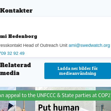
Kontakter
mi Hedenborg
resskontakt
Head of Outreach Unit
ami@swedwatch.org
709 32 92 49
Relaterad
Ladda ner bilder för
media
medieanvändning