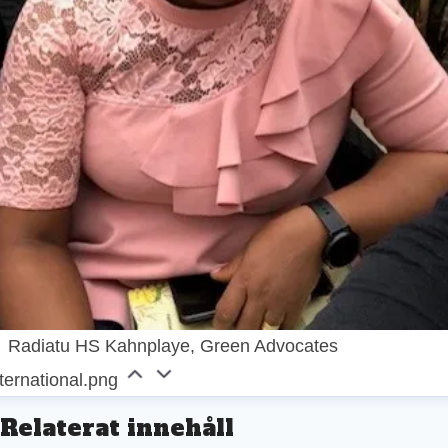
Radiatu HS Kahnplaye, Green Advocates
ternational.png
Relaterat innehåll