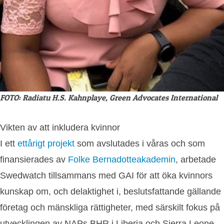
FOTO: Radiatu H.S. Kahnplaye, Green Advocates International
Vikten av att inkludera kvinnor
I ett
ettårigt projekt
som avslutades i våras och som
finansierades av
Folke Bernadotteakademin
, arbetade
Swedwatch tillsammans med GAI för att öka kvinnors
kunskap om, och delaktighet i, beslutsfattande gällande
företag och mänskliga rättigheter
,
med särskilt fokus på
utvecklingen av NAPs BHR i Liberia och Sierra Leone.