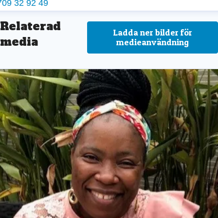
709 32 92 49
Relaterad
Ladda ner bilder för
media
medieanvändning