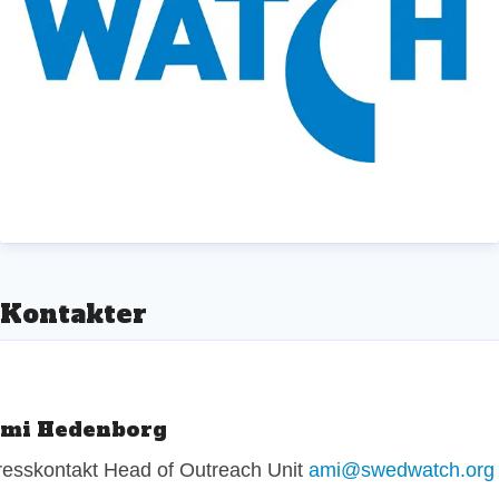
Kontakter
mi Hedenborg
resskontakt
Head of Outreach Unit
ami@swedwatch.org