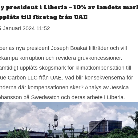
y president i Liberia – 10% av landets mar
pplåts till företag från UAE
5 Januari 2024 11:52
berias nya president Joseph Boakai tillträder och vill
ekämpa korruption och revidera gruvkoncessioner.
amtidigt upplåts skogsmark för klimatkompensation till
lue Carbon LLC från UAE. Vad blir konsekvenserna för
änderna där kompensationen sker? Analys av Jessica
ohansson på Swedwatch och deras arbete i Liberia.