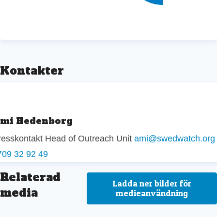
Kontakter
mi Hedenborg
resskontakt
Head of Outreach Unit
ami@swedwatch.org
709 32 92 49
Relaterad
Ladda ner bilder för
media
medieanvändning