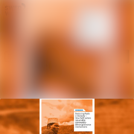
Senaste nyheterna
Nyhetsarkiv
Sök i nyhetsrum
Följ
Följer
Mediearkiv
Event
Kontakt