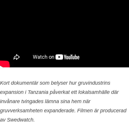
Kort dokumentär som belyser hur gruvindustrins
expansion i Tanzania påverkat ett lokalsamhälle där
invånare tvingades lämna sina hem när
gruvverksamheten expanderade. Filmen är producerad
av Swedwatch.