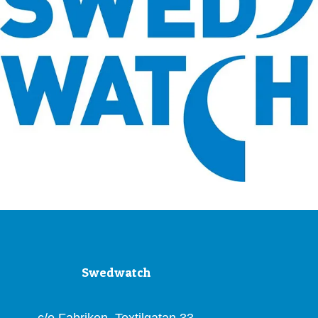
Swedwatch
c/o Fabriken, Textilgatan 33