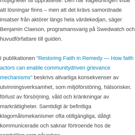
möjligheter till upprättelse. Den här vägledningen visar
att lösningar finns – men att det krävs samordnade
insatser från aktörer längs hela värdekedjan, säger
Benjamin Claeson, programansvarig på Swedwatch och
huvudförfattare till guiden.
I publikationen
"Restoring Faith in Remedy — How faith
actors can enable communitydriven grievance
mechanisms"
beskrivs allvarliga konsekvenser av
utvinningsverksamhet, som miljöförstöring, hälsorisker,
förlust av försörjning, våld och kränkningar av
markrättigheter. Samtidigt är befintliga
klagomålsmekanismer ofta otillgängliga, dåligt
kommunicerade och saknar förtroende hos de