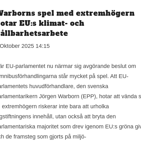
arborns spel med extremhögern
otar EU:s klimat- och
ållbarhetsarbete
 Oktober 2025 14:15
är EU-parlamentet nu närmar sig avgörande beslut om
mnibusförhandlingarna står mycket på spel. Att EU-
arlamentets huvudförhandlare, den svenska
arlamentarikern Jörgen Warborn (EPP), hotar att vända s
ll extremhögern riskerar inte bara att urholka
gstiftningens innehåll, utan också att bryta den
arlamentariska majoritet som drev igenom EU:s gröna gi
ch de framsteg som gjorts på miljö-