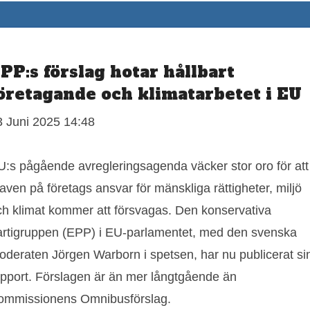
PP:s förslag hotar hållbart
öretagande och klimatarbetet i EU
3 Juni 2025 14:48
U:s pågående avregleringsagenda väcker stor oro för att
aven på företags ansvar för mänskliga rättigheter, miljö
ch klimat kommer att försvagas. Den konservativa
artigruppen (EPP) i EU-parlamentet, med den svenska
oderaten Jörgen Warborn i spetsen, har nu publicerat si
apport. Förslagen är än mer långtgående än
ommissionens Omnibusförslag.