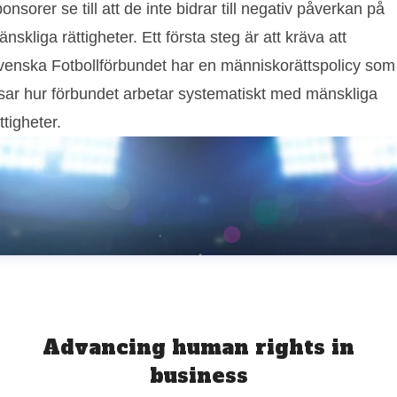
onsorer se till att de inte bidrar till negativ påverkan på
nskliga rättigheter. Ett första steg är att kräva att
venska Fotbollförbundet har en människorättspolicy som
isar hur förbundet arbetar systematiskt med mänskliga
ttigheter.
Advancing human rights in
business