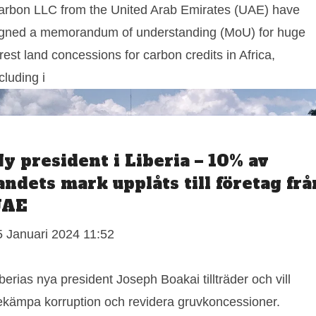
arbon LLC from the United Arab Emirates (UAE) have
igned a memorandum of understanding (MoU) for huge
rest land concessions for carbon credits in Africa,
cluding i
y president i Liberia – 10% av
andets mark upplåts till företag frå
UAE
5 Januari 2024 11:52
berias nya president Joseph Boakai tillträder och vill
ekämpa korruption och revidera gruvkoncessioner.