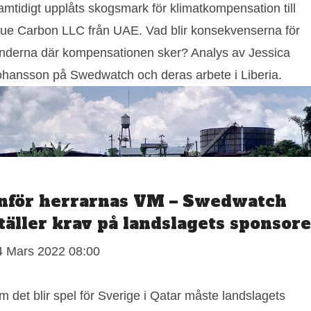
amtidigt upplåts skogsmark för klimatkompensation till
lue Carbon LLC från UAE. Vad blir konsekvenserna för
änderna där kompensationen sker? Analys av Jessica
ohansson på Swedwatch och deras arbete i Liberia.
nför herrarnas VM – Swedwatch
täller krav på landslagets sponsor
4 Mars 2022 08:00
 det blir spel för Sverige i Qatar måste landslagets