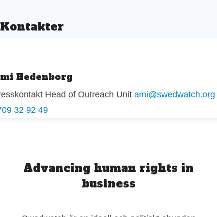
Kontakter
mi Hedenborg
resskontakt
Head of Outreach Unit
ami@swedwatch.org
709 32 92 49
Advancing human rights in
business